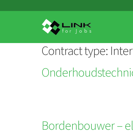
Skip
Skip
to
to
navigation
content
Contract type:
Inte
Onderhoudstechni
Bordenbouwer – el