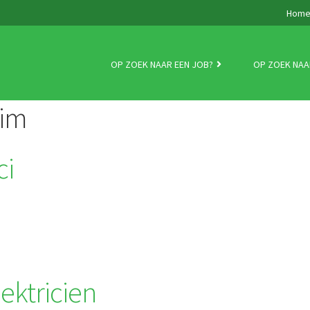
Hom
OP ZOEK NAAR EEN JOB?
OP ZOEK NAA
rim
ci
ektricien