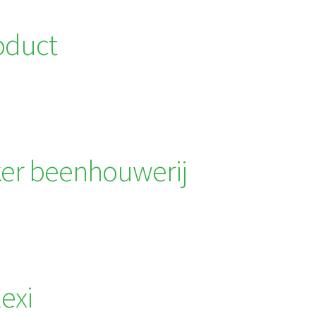
oduct
r beenhouwerij
exi