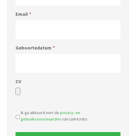
Email
*
Geboortedatum
*
CV
Accepted
file
Ik ga akkoord met de
privacy- en
types:
gebruiksvoorwaarden
van Link4Jobs
pdf,
doc.