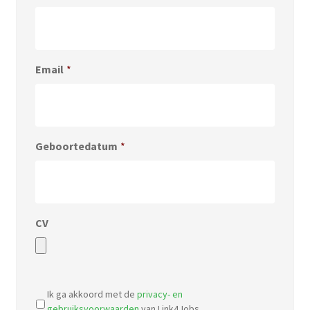
Email
*
Geboortedatum
*
CV
Accepted
file
Ik ga akkoord met de
privacy- en
types:
gebruiksvoorwaarden
van Link4Jobs