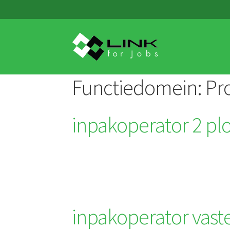
Skip
Skip
to
to
navigation
content
Functiedomein:
Pr
inpakoperator 2 pl
inpakoperator vast