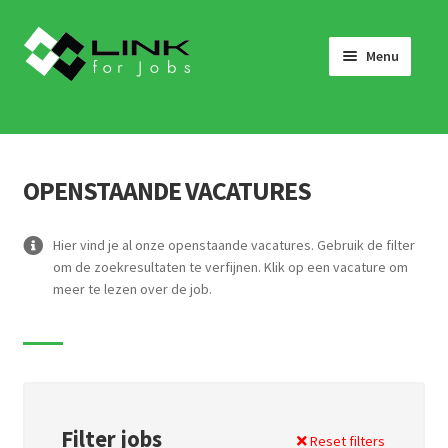
Skip
Skip
to
to
Menu
navigation
content
HOME
JOBS
OPENSTAANDE VACATURES
LINK 4 JOBS VOOR BEDRIJVEN
OVER ONS
Hier vind je al onze openstaande vacatures. Gebruik de filter
om de zoekresultaten te verfijnen. Klik op een vacature om
WERKEN BIJ LINK 4 JOBS
meer te lezen over de job.
NIEUWS
NEEM CONTACT OP
Filter jobs
Reset filters