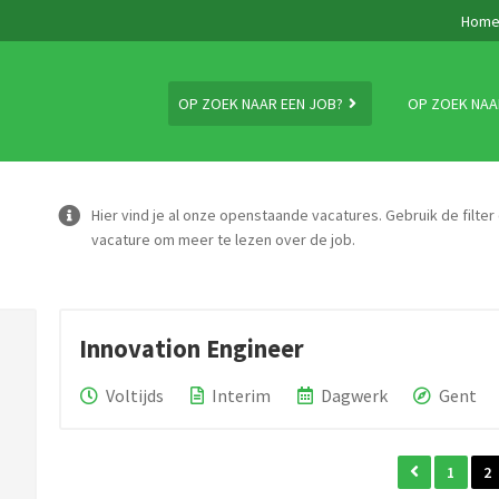
Hom
OP ZOEK NAAR EEN JOB?
OP ZOEK NAA
Hier vind je al onze openstaande vacatures. Gebruik de filter
vacature om meer te lezen over de job.
Innovation Engineer
Voltijds
Interim
Dagwerk
Gent
1
2