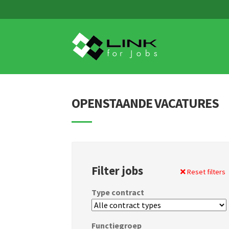
Skip
Skip
to
to
navigation
content
OPENSTAANDE VACATURES
Filter jobs
Reset filters
Type contract
Functiegroep