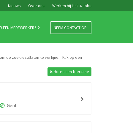
e
Nieuws
Over ons
Werken bij Link 4 Jobs
R EEN MEDEWERKER?
NEEM CONTACT OP
 om de zoekresultaten te verfijnen. Klik op een
Horeca en toerisme
Gent