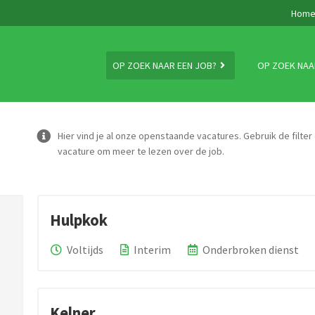
Hom
OP ZOEK NAAR EEN JOB?
OP ZOEK NAA
Hier vind je al onze openstaande vacatures. Gebruik de filter
vacature om meer te lezen over de job.
Hulpkok
Voltijds
Interim
Onderbroken dienst
Kelner