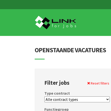
Skip
Skip
to
to
navigation
content
OPENSTAANDE VACATURES
Filter jobs
Reset filters
Type contract
Functiegroep