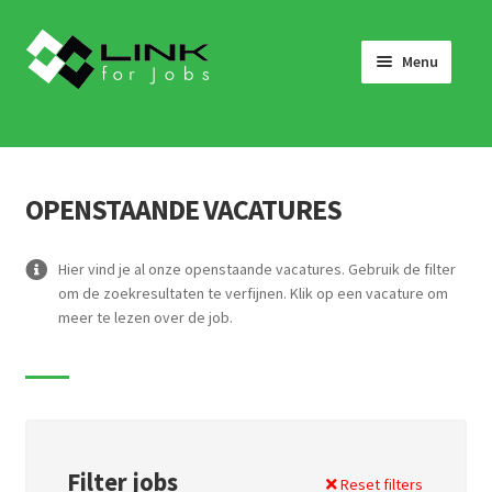
Skip
Skip
to
to
Menu
navigation
content
HOME
JOBS
OPENSTAANDE VACATURES
LINK 4 JOBS VOOR BEDRIJVEN
OVER ONS
Hier vind je al onze openstaande vacatures. Gebruik de filter
om de zoekresultaten te verfijnen. Klik op een vacature om
WERKEN BIJ LINK 4 JOBS
meer te lezen over de job.
NIEUWS
NEEM CONTACT OP
Filter jobs
Reset filters