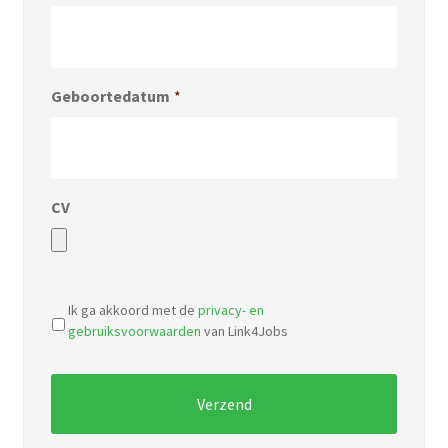
Geboortedatum
*
CV
Accepted
file
Ik ga akkoord met de
privacy- en
types:
gebruiksvoorwaarden
van Link4Jobs
pdf,
doc.