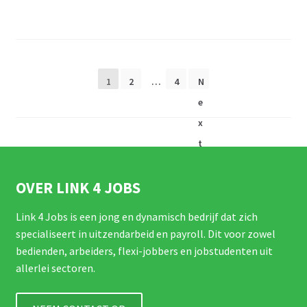
Berichtnavigatie
1
2
…
4
N
e
x
t
OVER LINK 4 JOBS
Link 4 Jobs is een jong en dynamisch bedrijf dat zich
specialiseert in uitzendarbeid en payroll. Dit voor zowel
bedienden, arbeiders, flexi-jobbers en jobstudenten uit
allerlei sectoren.