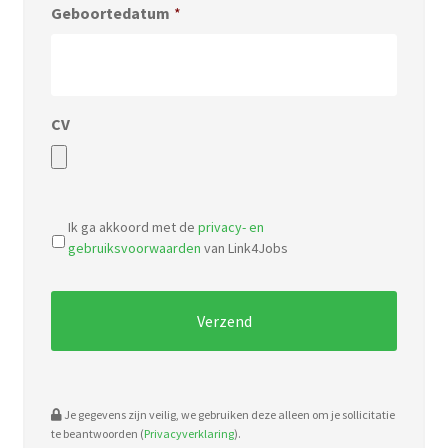
Geboortedatum
*
CV
Accepted
file
Ik ga akkoord met de
privacy- en
types:
gebruiksvoorwaarden
van Link4Jobs
pdf,
doc.
Je gegevens zijn veilig, we gebruiken deze alleen om je sollicitatie
te beantwoorden (
Privacyverklaring
).