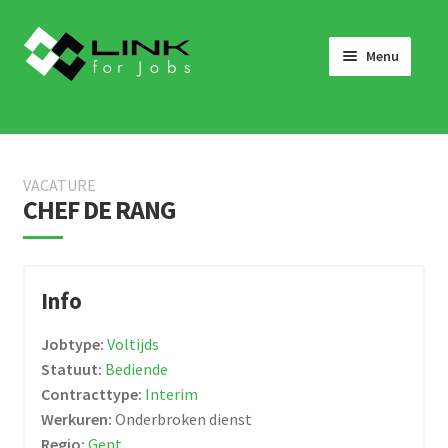
Skip
Skip
to
to
Menu
navigation
content
HOME
JOBS
VACATURE
LINK 4 JOBS VOOR BEDRIJVEN
CHEF DE RANG
OVER ONS
WERKEN BIJ LINK 4 JOBS
Info
NIEUWS
Jobtype:
Voltijds
NEEM CONTACT OP
Statuut:
Bediende
Contracttype:
Interim
Werkuren:
Onderbroken dienst
Regio:
Gent