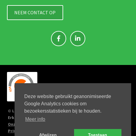
NEEM CONTACT OP
Deze website gebruikt geanonimiseerde
Google Analytics cookies om
© Link 4 Jobs 2023
bezoekersstatistieken bij te houden.
Erkenningsnr: 2167/U
Meer info
Onze verplichtingen
Privacy Policy
Afwijzen
Toestaan