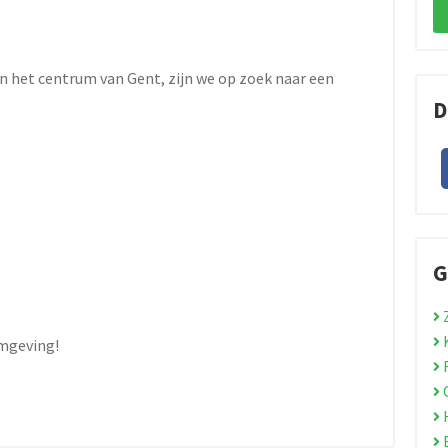
n het centrum van Gent, zijn we op zoek naar een
D
G
mgeving!
R
C