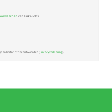
file
types:
voorwaarden
van Link4Jobs
pdf,
doc.
e sollicitatie te beantwoorden (
Privacyverklaring
).