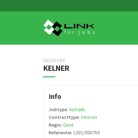
Skip
Skip
to
to
navigation
content
VACATURE
KELNER
Info
Jobtype:
Voltijds
Contracttype:
Interim
Regio:
Gent
Referentie:
L001/000769