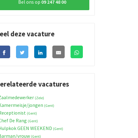
Bel ons op
09 247 48 00
eel deze vacature
erelateerde vacatures
Zaalmedewerker
(Zele)
Kamermeisje/jongen
(Gent)
eceptionist
(Gent)
hef De Rang
(Gent)
Hulpkok GEEN WEEKEND
(Gent)
Barman/vrouw
(Gent)