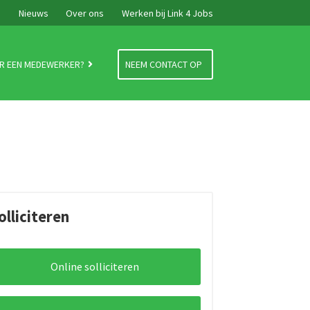
e
Nieuws
Over ons
Werken bij Link 4 Jobs
R EEN MEDEWERKER?
NEEM CONTACT OP
olliciteren
Online solliciteren