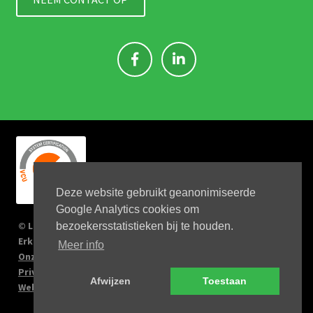
Deze website gebruikt geanonimiseerde
Google Analytics cookies om
© Link 4 Jobs 2023
bezoekersstatistieken bij te houden.
Erkenningsnr: 2167/U
Meer info
Onze verplichtingen
Privacy Policy
Afwijzen
Toestaan
Website by Big Kahuna