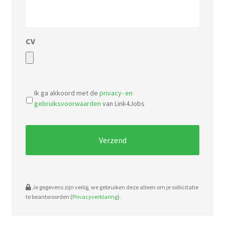
CV
Accepted
file
Ik ga akkoord met de
privacy- en
types:
gebruiksvoorwaarden
van Link4Jobs
pdf,
doc.
Je gegevens zijn veilig, we gebruiken deze alleen om je sollicitatie
te beantwoorden (
Privacyverklaring
).