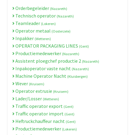
Orderbegeleider
(Nazareth)
Technisch operator
(Nazareth)
Teamleader
(Lokeren)
Operator metaal
(Oosterzele)
Inpakker
(Wetteren)
OPERATOR PACKAGING LINES
(Gent)
Productiemedewerker
(Nazareth)
Assistent ploegchef productie 2
(Nazareth)
Inpakoperator vaste nacht
(Nazareth)
Machine Operator Nacht
(Kluisbergen)
Wever
(Kruisem)
Operator extrusie
(Kruisem)
Lader/Losser
(Wetteren)
Traffic operator export
(Gent)
Traffic operator import
(Gent)
Heftruckchauffeur nacht
(Gent)
Productiemedewerker
(Lokeren)