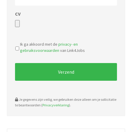
CV
Accepted
file
Ik ga akkoord met de
privacy- en
types:
gebruiksvoorwaarden
van Link4Jobs
pdf,
doc.
Je gegevens zijn veilig, we gebruiken deze alleen om je sollicitatie
te beantwoorden (
Privacyverklaring
).