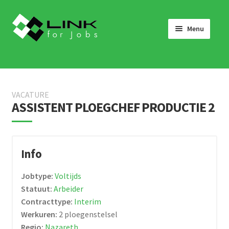
Skip
Skip
to
to
Menu
navigation
content
HOME
JOBS
VACATURE
LINK 4 JOBS VOOR BEDRIJVEN
ASSISTENT PLOEGCHEF PRODUCTIE 2
OVER ONS
WERKEN BIJ LINK 4 JOBS
Info
NIEUWS
Jobtype:
Voltijds
NEEM CONTACT OP
Statuut:
Arbeider
Contracttype:
Interim
Werkuren:
2 ploegenstelsel
Regio:
Nazareth