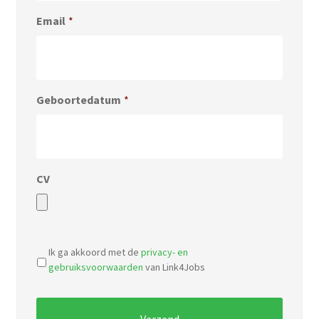
Email
*
Geboortedatum
*
CV
Accepted
file
Ik ga akkoord met de
privacy- en
types:
gebruiksvoorwaarden
van Link4Jobs
pdf,
doc.