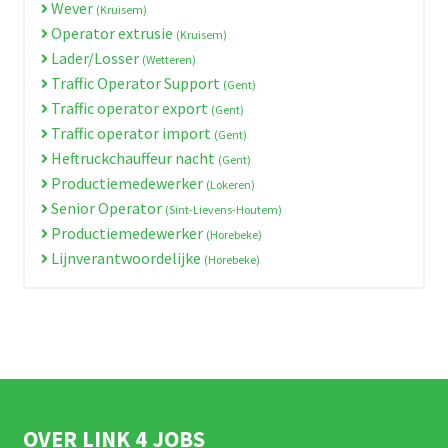
Wever
(Kruisem)
Operator extrusie
(Kruisem)
Lader/Losser
(Wetteren)
Traffic Operator Support
(Gent)
Traffic operator export
(Gent)
Traffic operator import
(Gent)
Heftruckchauffeur nacht
(Gent)
Productiemedewerker
(Lokeren)
Senior Operator
(Sint-Lievens-Houtem)
Productiemedewerker
(Horebeke)
Lijnverantwoordelijke
(Horebeke)
OVER LINK 4 JOBS