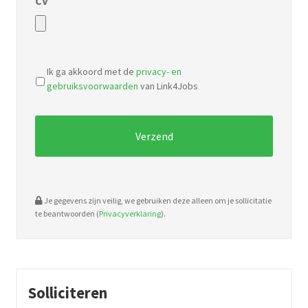
CV
Accepted
file
Ik ga akkoord met de
privacy- en
types:
gebruiksvoorwaarden
van Link4Jobs
pdf,
doc.
Je gegevens zijn veilig, we gebruiken deze alleen om je sollicitatie
te beantwoorden (
Privacyverklaring
).
Solliciteren