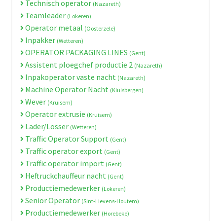
Technisch operator
(Nazareth)
Teamleader
(Lokeren)
Operator metaal
(Oosterzele)
Inpakker
(Wetteren)
OPERATOR PACKAGING LINES
(Gent)
Assistent ploegchef productie 2
(Nazareth)
Inpakoperator vaste nacht
(Nazareth)
Machine Operator Nacht
(Kluisbergen)
Wever
(Kruisem)
Operator extrusie
(Kruisem)
Lader/Losser
(Wetteren)
Traffic Operator Support
(Gent)
Traffic operator export
(Gent)
Traffic operator import
(Gent)
Heftruckchauffeur nacht
(Gent)
Productiemedewerker
(Lokeren)
Senior Operator
(Sint-Lievens-Houtem)
Productiemedewerker
(Horebeke)