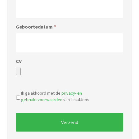
Geboortedatum
*
CV
Accepted
file
Ik ga akkoord met de
privacy- en
types:
gebruiksvoorwaarden
van Link4Jobs
pdf,
doc.