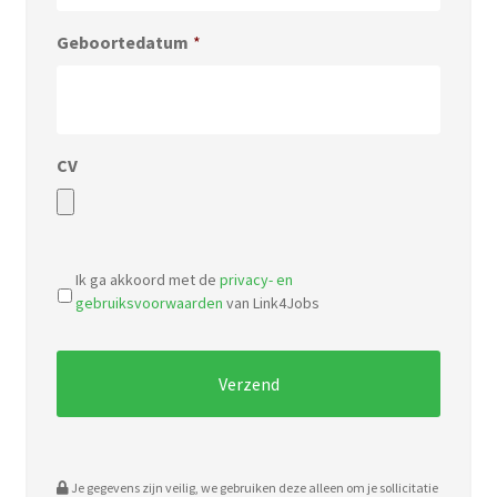
Geboortedatum
*
CV
Accepted
file
Ik ga akkoord met de
privacy- en
types:
gebruiksvoorwaarden
van Link4Jobs
pdf,
doc.
Je gegevens zijn veilig, we gebruiken deze alleen om je sollicitatie