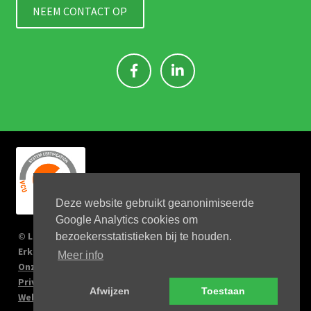
NEEM CONTACT OP
Deze website gebruikt geanonimiseerde
Google Analytics cookies om
© Link 4 Jobs 2023
bezoekersstatistieken bij te houden.
Erkenningsnr: 2167/U
Meer info
Onze verplichtingen
Privacy Policy
Afwijzen
Toestaan
Website by Big Kahuna