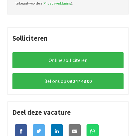
te beantwoorden (
Privacyverklaring
).
Solliciteren
Online solliciteren
Bel ons op
09 247 48 00
Deel deze vacature