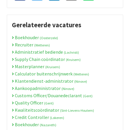
Gerelateerde vacatures
Boekhouder
(Oosterzele)
Recruiter
(Wetteren)
Administratief bediende
(Lochristi)
Supply Chain coördinator
(Kruisem)
Masterplanner
(Kruisem)
Calculator buitenschrijnwerk
(Wetteren)
Klantendienst-administrator
(Ninove)
Aankoopadministrator
(Ninove)
Customs Officer/Douanedeclarant
(Gent)
Quality Officer
(Gent)
Kwaliteitscoördinator
(Sint-Lievens-Houtem)
Credit Controller
(Lokeren)
Boekhouder
(Nazareth)