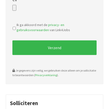
Accepted
file
Ik ga akkoord met de
privacy- en
types:
gebruiksvoorwaarden
van Link4Jobs
pdf,
doc.
Je gegevens zijn veilig, we gebruiken deze alleen om je sollicitatie
te beantwoorden (
Privacyverklaring
).
Solliciteren