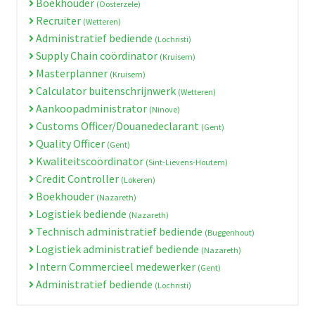
Boekhouder
(Oosterzele)
Recruiter
(Wetteren)
Administratief bediende
(Lochristi)
Supply Chain coördinator
(Kruisem)
Masterplanner
(Kruisem)
Calculator buitenschrijnwerk
(Wetteren)
Aankoopadministrator
(Ninove)
Customs Officer/Douanedeclarant
(Gent)
Quality Officer
(Gent)
Kwaliteitscoördinator
(Sint-Lievens-Houtem)
Credit Controller
(Lokeren)
Boekhouder
(Nazareth)
Logistiek bediende
(Nazareth)
Technisch administratief bediende
(Buggenhout)
Logistiek administratief bediende
(Nazareth)
Intern Commercieel medewerker
(Gent)
Administratief bediende
(Lochristi)