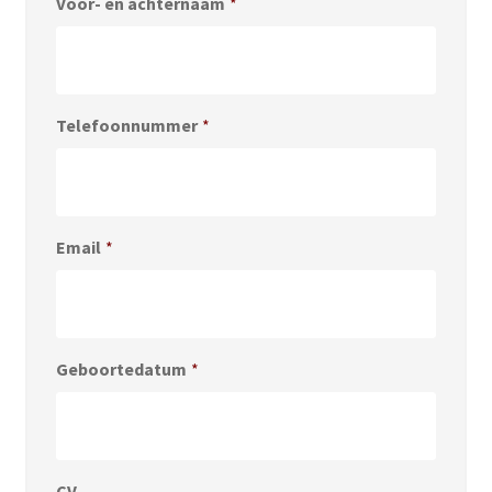
Voor- en achternaam
*
Telefoonnummer
*
Email
*
Geboortedatum
*
CV