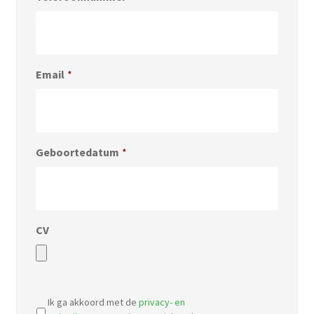
Email
*
Geboortedatum
*
CV
Accepted
file
Ik ga akkoord met de
privacy- en
types: