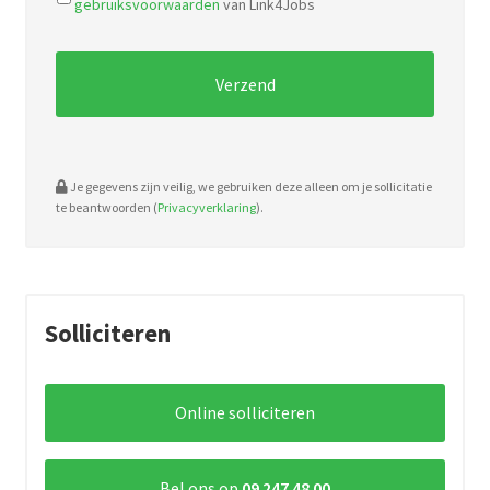
gebruiksvoorwaarden
van Link4Jobs
pdf,
doc.
Je gegevens zijn veilig, we gebruiken deze alleen om je sollicitatie
te beantwoorden (
Privacyverklaring
).
Solliciteren
Online solliciteren
Bel ons op
09 247 48 00