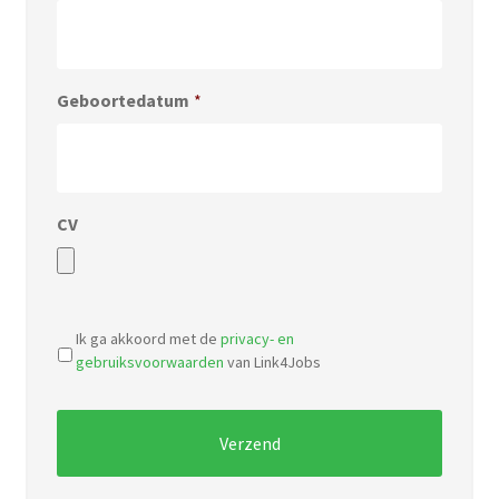
Geboortedatum
*
CV
Accepted
file
Ik ga akkoord met de
privacy- en
types:
gebruiksvoorwaarden
van Link4Jobs
pdf,
doc.