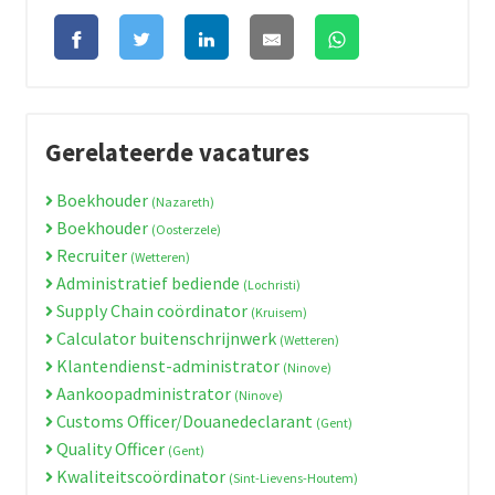
Gerelateerde vacatures
Boekhouder
(Nazareth)
Boekhouder
(Oosterzele)
Recruiter
(Wetteren)
Administratief bediende
(Lochristi)
Supply Chain coördinator
(Kruisem)
Calculator buitenschrijnwerk
(Wetteren)
Klantendienst-administrator
(Ninove)
Aankoopadministrator
(Ninove)
Customs Officer/Douanedeclarant
(Gent)
Quality Officer
(Gent)
Kwaliteitscoördinator
(Sint-Lievens-Houtem)