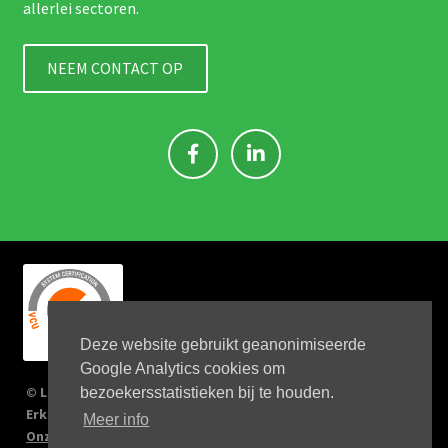
allerlei sectoren.
NEEM CONTACT OP
Deze website gebruikt geanonimiseerde
Google Analytics cookies om
© Link 4 Jobs 2023
bezoekersstatistieken bij te houden.
Erkenningsnr: 2167/U
Meer info
Onze verplichtingen