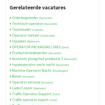
Gerelateerde vacatures
Orderbegeleider
(Nazareth)
Technisch operator
(Nazareth)
Teamleader
(Lokeren)
Operator metaal
(Oosterzele)
Inpakker
(Wetteren)
OPERATOR PACKAGING LINES
(Gent)
Productiemedewerker
(Nazareth)
Assistent ploegchef productie 2
(Nazareth)
Inpakoperator vaste nacht
(Nazareth)
Machine Operator Nacht
(Kluisbergen)
Wever
(Kruisem)
Operator extrusie
(Kruisem)
Lader/Losser
(Wetteren)
Traffic Operator Support
(Gent)
Traffic operator export
(Gent)