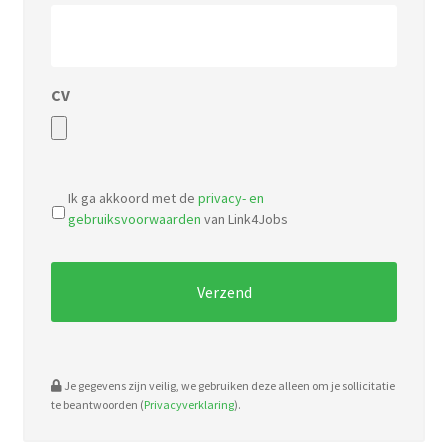
CV
Accepted
file
Ik ga akkoord met de
privacy- en
types:
gebruiksvoorwaarden
van Link4Jobs
pdf,
doc.
Je gegevens zijn veilig, we gebruiken deze alleen om je sollicitatie
te beantwoorden (
Privacyverklaring
).