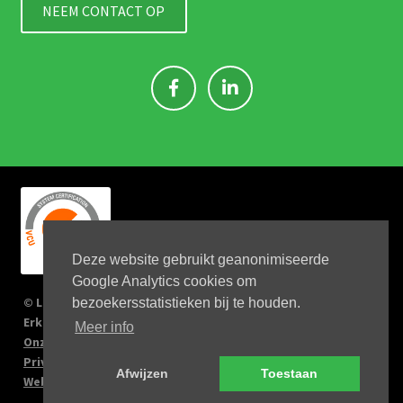
NEEM CONTACT OP
Deze website gebruikt geanonimiseerde
Google Analytics cookies om
© Link 4 Jobs 2023
bezoekersstatistieken bij te houden.
Erkenningsnr: 2167/U
Meer info
Onze verplichtingen
Privacy Policy
Afwijzen
Toestaan
Website by Big Kahuna