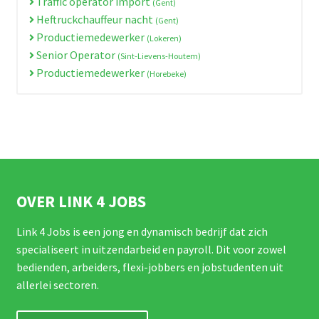
Traffic operator import
(Gent)
Heftruckchauffeur nacht
(Gent)
Productiemedewerker
(Lokeren)
Senior Operator
(Sint-Lievens-Houtem)
Productiemedewerker
(Horebeke)
OVER LINK 4 JOBS
Link 4 Jobs is een jong en dynamisch bedrijf dat zich
specialiseert in uitzendarbeid en payroll. Dit voor zowel
bedienden, arbeiders, flexi-jobbers en jobstudenten uit
allerlei sectoren.