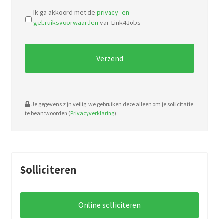
file
Ik ga akkoord met de
privacy- en
types:
gebruiksvoorwaarden
van Link4Jobs
pdf,
doc.
Je gegevens zijn veilig, we gebruiken deze alleen om je sollicitatie
te beantwoorden (
Privacyverklaring
).
Solliciteren
Online solliciteren