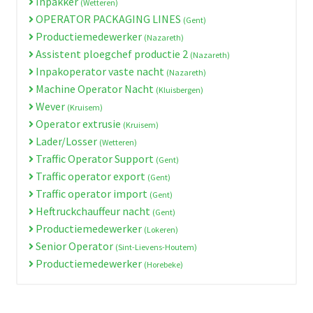
Inpakker
(Wetteren)
OPERATOR PACKAGING LINES
(Gent)
Productiemedewerker
(Nazareth)
Assistent ploegchef productie 2
(Nazareth)
Inpakoperator vaste nacht
(Nazareth)
Machine Operator Nacht
(Kluisbergen)
Wever
(Kruisem)
Operator extrusie
(Kruisem)
Lader/Losser
(Wetteren)
Traffic Operator Support
(Gent)
Traffic operator export
(Gent)
Traffic operator import
(Gent)
Heftruckchauffeur nacht
(Gent)
Productiemedewerker
(Lokeren)
Senior Operator
(Sint-Lievens-Houtem)
Productiemedewerker
(Horebeke)