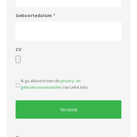
Geboortedatum
*
CV
Accepted
file
Ik ga akkoord met de
privacy- en
types:
gebruiksvoorwaarden
van Link4Jobs
pdf,
doc.