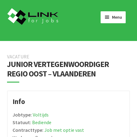
Skip
Skip
to
to
Menu
navigation
content
HOME
JOBS
VACATURE
LINK 4 JOBS VOOR BEDRIJVEN
JUNIOR VERTEGENWOORDIGER
REGIO OOST – VLAANDEREN
OVER ONS
WERKEN BIJ LINK 4 JOBS
NIEUWS
Info
NEEM CONTACT OP
Jobtype:
Voltijds
Statuut:
Bediende
Contracttype:
Job met optie vast