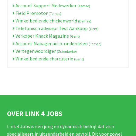
Account Support Medewerker
(Temse)
Field Promotor
(Temse)
Winkelbediende chickenworld
(Deinze)
Telefonisch adviseur Test Aankoop
(Gent)
Verkoper Knack Magazine
(Gent)
Account Manager auto-onderdelen
(Temse)
Vertegenwoordiger
(Zuienkerke)
Winkelbediende charcuterie
(Gent)
OVER LINK 4 JOBS
Link 4 Jobs is een jong en dynamisch bedrijf dat zich
specialiseert in uitzendarbeid en payroll. Dit voor zowel