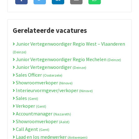
Gerelateerde vacatures
Junior Vertegenwoordiger Regio West – Vlaanderen
(Deinze)
Junior Vertegenwoordiger Regio Mechelen
(Deinze)
Junior Vertegenwoordiger
(Deinze)
Sales Officer
(Oosterzele)
Showroomverkoper
(Ninove)
Interieurvormgever/verkoper
(Ninove)
Sales
(Gent)
Verkoper
(Gent)
Accountmanager
(Nazareth)
Showroomverkoper
(Aalst)
Call Agent
(Gent)
Laad en los medewerker
(Antwerpen)