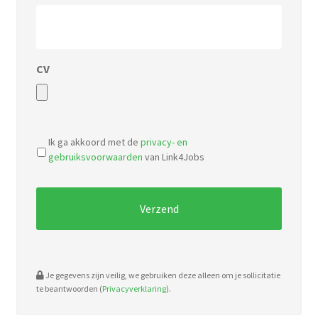
CV
Accepted
file
Ik ga akkoord met de
privacy- en
types:
gebruiksvoorwaarden
van Link4Jobs
pdf,
doc.
Je gegevens zijn veilig, we gebruiken deze alleen om je sollicitatie
te beantwoorden (
Privacyverklaring
).