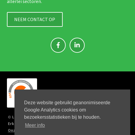
allerlei sectoren.
NEEM CONTACT OP
Deze website gebruikt geanonimiseerde
Google Analytics cookies om
© Link 4 Jobs 2023
bezoekersstatistieken bij te houden.
Erkenningsnr: 2167/U
Meer info
Onze verplichtingen