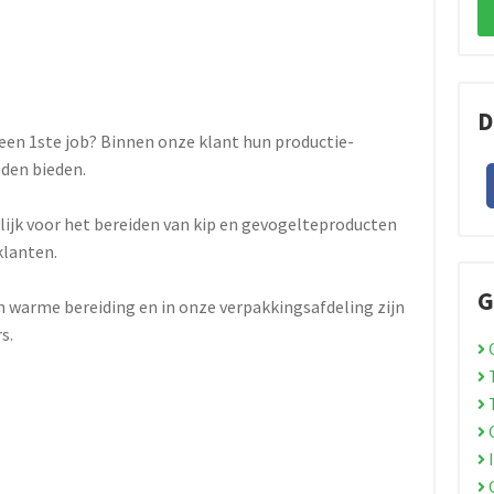
D
 een 1ste job? Binnen onze klant hun productie-
eden bieden.
jk voor het bereiden van kip en gevogelteproducten
klanten.
G
en warme bereiding en in onze verpakkingsafdeling zijn
rs.
O
T
O