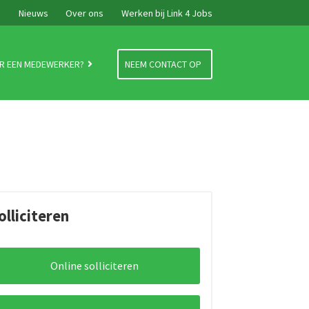
e
Nieuws
Over ons
Werken bij Link 4 Jobs
R EEN MEDEWERKER?
NEEM CONTACT OP
olliciteren
Online solliciteren