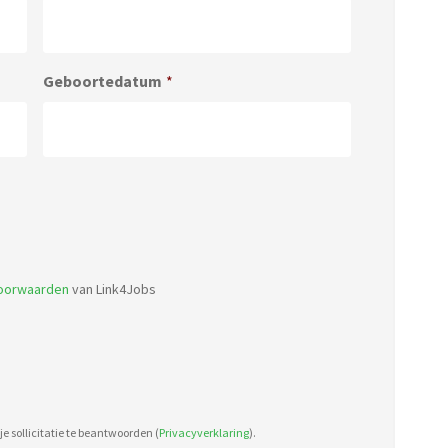
Geboortedatum
*
Accepted
file
types:
voorwaarden
van Link4Jobs
pdf,
doc.
e sollicitatie te beantwoorden (
Privacyverklaring
).