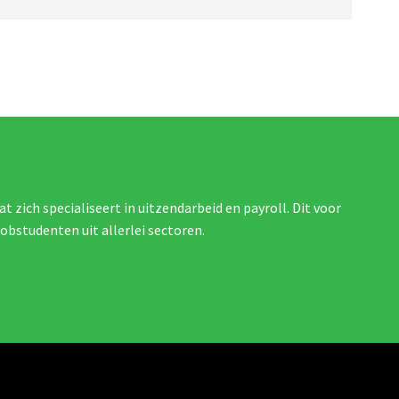
at zich specialiseert in uitzendarbeid en payroll. Dit voor
jobstudenten uit allerlei sectoren.