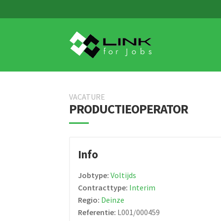
Skip
Skip
to
to
navigation
content
VACATURE
PRODUCTIEOPERATOR
Info
Jobtype:
Voltijds
Contracttype:
Interim
Regio:
Deinze
Referentie:
L001/000459