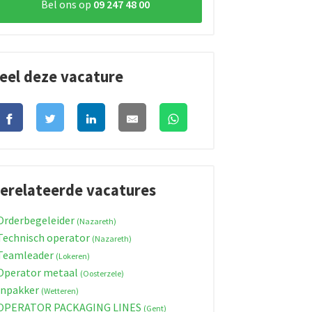
Bel ons op
09 247 48 00
eel deze vacature
erelateerde vacatures
rderbegeleider
(Nazareth)
echnisch operator
(Nazareth)
Teamleader
(Lokeren)
perator metaal
(Oosterzele)
Inpakker
(Wetteren)
OPERATOR PACKAGING LINES
(Gent)