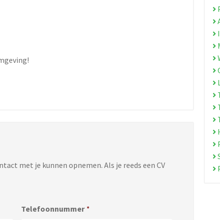
P
A
I
M
mgeving!
O
L
T
T
T
H
P
S
ontact met je kunnen opnemen. Als je reeds een CV
P
Telefoonnummer
*