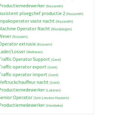
roductiemedewerker
(Nazareth)
ssistent ploegchef productie 2
(Nazareth)
npakoperator vaste nacht
(Nazareth)
achine Operator Nacht
(Kluisbergen)
Wever
(Kruisem)
perator extrusie
(Kruisem)
ader/Losser
(Wetteren)
raffic Operator Support
(Gent)
raffic operator export
(Gent)
raffic operator import
(Gent)
eftruckchauffeur nacht
(Gent)
roductiemedewerker
(Lokeren)
enior Operator
(Sint-Lievens-Houtem)
roductiemedewerker
(Horebeke)