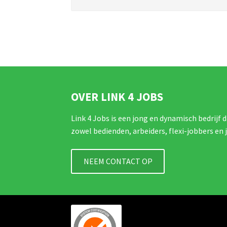
OVER LINK 4 JOBS
Link 4 Jobs is een jong en dynamisch bedrijf d
zowel bedienden, arbeiders, flexi-jobbers en 
NEEM CONTACT OP