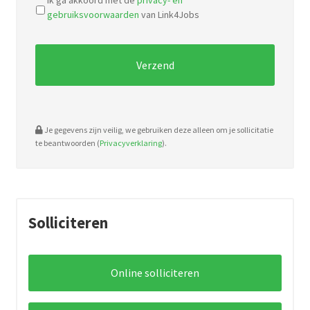
Ik ga akkoord met de
privacy- en
types:
gebruiksvoorwaarden
van Link4Jobs
pdf,
doc.
Je gegevens zijn veilig, we gebruiken deze alleen om je sollicitatie
te beantwoorden (
Privacyverklaring
).
Solliciteren
Online solliciteren