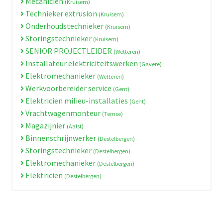
Mecanicien
(Kruisem)
Technieker extrusion
(Kruisem)
Onderhoudstechnieker
(Kruisem)
Storingstechnieker
(Kruisem)
SENIOR PROJECTLEIDER
(Wetteren)
Installateur elektriciteitswerken
(Gavere)
Elektromechanieker
(Wetteren)
Werkvoorbereider service
(Gent)
Elektricien milieu-installaties
(Gent)
Vrachtwagenmonteur
(Temse)
Magazijnier
(Aalst)
Binnenschrijnwerker
(Destelbergen)
Storingstechnieker
(Destelbergen)
Elektromechanieker
(Destelbergen)
Elektricien
(Destelbergen)