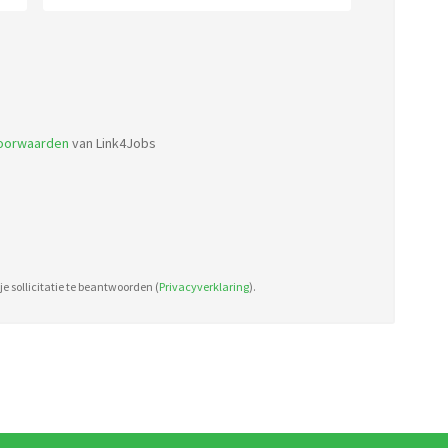
Accepted
file
types:
voorwaarden
van Link4Jobs
pdf,
doc.
e sollicitatie te beantwoorden (
Privacyverklaring
).