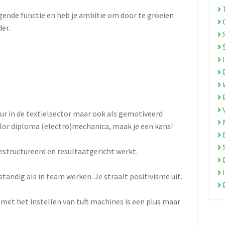
T
agende functie en heb je ambitie om door te groeien
O
er.
S
I
E
W
E
ur in de textielsector maar ook als gemotiveerd
M
lor diploma (electro)mechanica, maak je een kans!
B
S
gestructureerd en resultaatgericht werkt.
E
I
tandig als in team werken. Je straalt positivisme uit.
E
 met het instellen van tuft machines is een plus maar