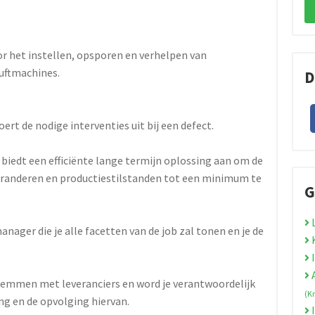
or het instellen, opsporen en verhelpen van
uftmachines.
D
ert de nodige interventies uit bij een defect.
biedt een efficiënte lange termijn oplossing aan om de
garanderen en productiestilstanden tot een minimum te
G
L
ager die je alle facetten van de job zal tonen en je de
K
I
A
stemmen met leveranciers en word je verantwoordelijk
(K
ng en de opvolging hiervan.
I