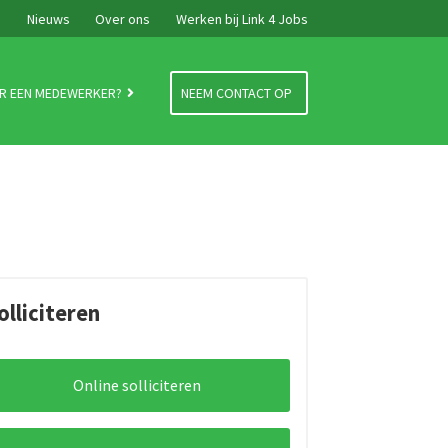
e
Nieuws
Over ons
Werken bij Link 4 Jobs
R EEN MEDEWERKER?
NEEM CONTACT OP
olliciteren
Online solliciteren