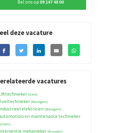
Bel ons op
09 247 48 00
eel deze vacature
erelateerde vacatures
ifttechnieker
(Gent)
oeltechnieker
(Waregem)
ndustrieel elektricien
(Waregem)
utomotion en maintenance technieker
ruisem)
nterventie mekanieker
(Kruisem)