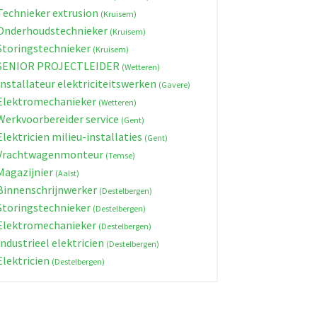
echnieker extrusion
(Kruisem)
nderhoudstechnieker
(Kruisem)
toringstechnieker
(Kruisem)
SENIOR PROJECTLEIDER
(Wetteren)
nstallateur elektriciteitswerken
(Gavere)
lektromechanieker
(Wetteren)
erkvoorbereider service
(Gent)
lektricien milieu-installaties
(Gent)
Vrachtwagenmonteur
(Temse)
agazijnier
(Aalst)
innenschrijnwerker
(Destelbergen)
toringstechnieker
(Destelbergen)
lektromechanieker
(Destelbergen)
ndustrieel elektricien
(Destelbergen)
lektricien
(Destelbergen)