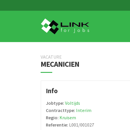
Skip
Skip
to
to
navigation
content
VACATURE
MECANICIEN
Info
Jobtype:
Voltijds
Contracttype:
Interim
Regio:
Kruisem
Referentie:
L001/001027