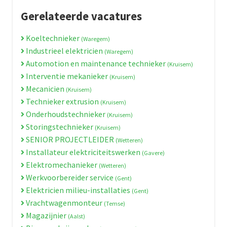
Gerelateerde vacatures
Koeltechnieker
(Waregem)
Industrieel elektricien
(Waregem)
Automotion en maintenance technieker
(Kruisem)
Interventie mekanieker
(Kruisem)
Mecanicien
(Kruisem)
Technieker extrusion
(Kruisem)
Onderhoudstechnieker
(Kruisem)
Storingstechnieker
(Kruisem)
SENIOR PROJECTLEIDER
(Wetteren)
Installateur elektriciteitswerken
(Gavere)
Elektromechanieker
(Wetteren)
Werkvoorbereider service
(Gent)
Elektricien milieu-installaties
(Gent)
Vrachtwagenmonteur
(Temse)
Magazijnier
(Aalst)