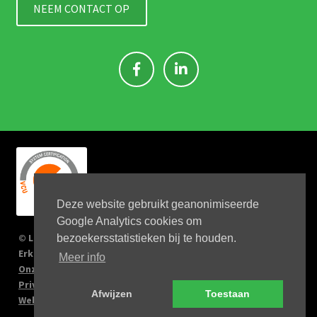
NEEM CONTACT OP
Deze website gebruikt geanonimiseerde
Google Analytics cookies om
© Link 4 Jobs 2023
bezoekersstatistieken bij te houden.
Erkenningsnr: 2167/U
Meer info
Onze verplichtingen
Privacy Policy
Afwijzen
Toestaan
Website by Big Kahuna