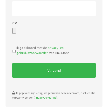
CV
Accepted
file
Ik ga akkoord met de
privacy- en
types:
gebruiksvoorwaarden
van Link4Jobs
pdf,
doc.
Je gegevens zijn veilig, we gebruiken deze alleen om je sollicitatie
te beantwoorden (
Privacyverklaring
).