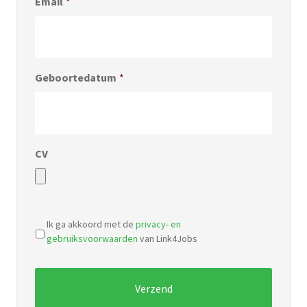
Email
*
Geboortedatum
*
CV
Accepted
file
Ik ga akkoord met de
privacy- en
types:
gebruiksvoorwaarden
van Link4Jobs
pdf,
doc.