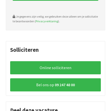
Je gegevens zijn veilig, we gebruiken deze alleen om je sollicitatie
te beantwoorden (
Privacyverklaring
).
Solliciteren
Online solliciteren
Bel ons op
09 247 48 00
Deel deze vacature