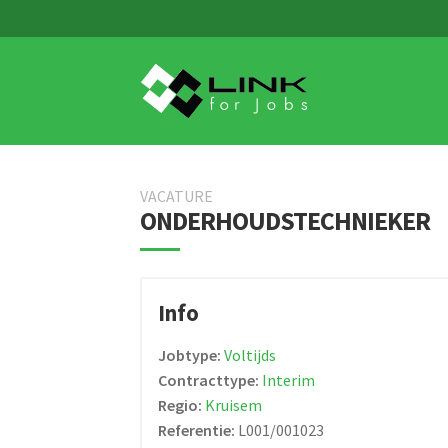
Skip
Skip
to
to
navigation
content
VACATURE
ONDERHOUDSTECHNIEKER
Info
Jobtype:
Voltijds
Contracttype:
Interim
Regio:
Kruisem
Referentie:
L001/001023