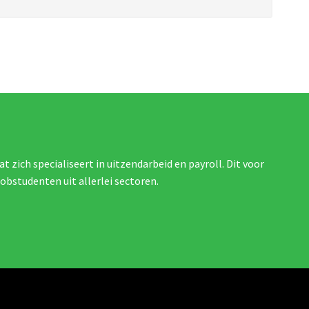
at zich specialiseert in uitzendarbeid en payroll. Dit voor
jobstudenten uit allerlei sectoren.