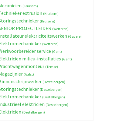
ecanicien
(Kruisem)
echnieker extrusion
(Kruisem)
toringstechnieker
(Kruisem)
SENIOR PROJECTLEIDER
(Wetteren)
nstallateur elektriciteitswerken
(Gavere)
lektromechanieker
(Wetteren)
erkvoorbereider service
(Gent)
lektricien milieu-installaties
(Gent)
Vrachtwagenmonteur
(Temse)
agazijnier
(Aalst)
innenschrijnwerker
(Destelbergen)
toringstechnieker
(Destelbergen)
lektromechanieker
(Destelbergen)
ndustrieel elektricien
(Destelbergen)
lektricien
(Destelbergen)