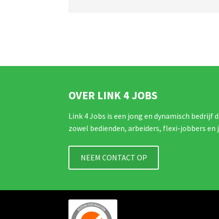
OVER LINK 4 JOBS
Link 4 Jobs is een jong en dynamisch bedrijf d
zowel bedienden, arbeiders, flexi-jobbers en 
NEEM CONTACT OP