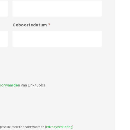
Geboortedatum
*
Accepted
file
types:
voorwaarden
van Link4Jobs
pdf,
doc.
e sollicitatie te beantwoorden (
Privacyverklaring
).