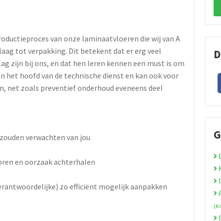
productieproces van onze laminaatvloeren die wij van A
aag tot verpakking. Dit betekent dat er erg veel
D
ag zijn bij ons, en dat hen leren kennen een must is om
aan het hoofd van de technische dienst en kan ook voor
n, net zoals preventief onderhoud eveneens deel
G
 zouden verwachten van jou
L
oren en oorzaak achterhalen
K
I
rantwoordelijke) zo efficiënt mogelijk aanpakken
A
(K
I