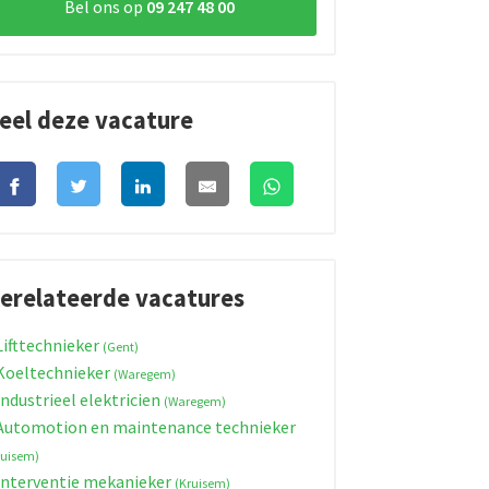
Bel ons op
09 247 48 00
eel deze vacature
erelateerde vacatures
ifttechnieker
(Gent)
oeltechnieker
(Waregem)
ndustrieel elektricien
(Waregem)
utomotion en maintenance technieker
ruisem)
nterventie mekanieker
(Kruisem)