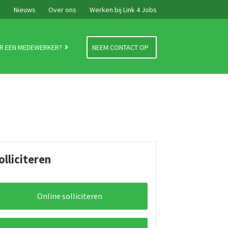
e
Nieuws
Over ons
Werken bij Link 4 Jobs
R EEN MEDEWERKER?
NEEM CONTACT OP
olliciteren
Online solliciteren