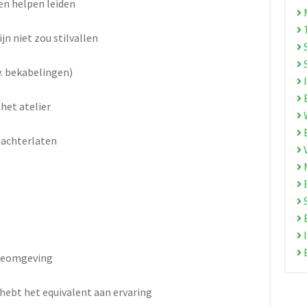
en helpen leiden
M
T
jn niet zou stilvallen
S
v. bekabelingen)
I
E
het atelier
W
E
 achterlaten
M
B
S
E
I
E
ctieomgeving
 hebt het equivalent aan ervaring