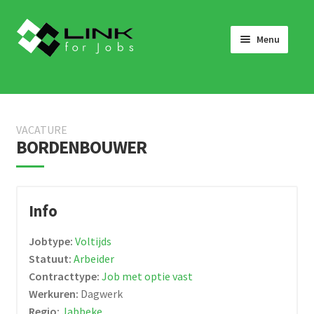
Skip
Skip
to
to
Menu
navigation
content
HOME
JOBS
VACATURE
LINK 4 JOBS VOOR BEDRIJVEN
BORDENBOUWER
OVER ONS
WERKEN BIJ LINK 4 JOBS
Info
NIEUWS
Jobtype:
Voltijds
NEEM CONTACT OP
Statuut:
Arbeider
Contracttype:
Job met optie vast
Werkuren:
Dagwerk
Regio:
Jabbeke