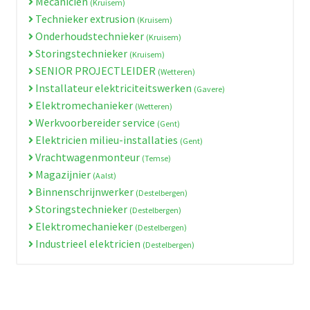
Mecanicien
(Kruisem)
Technieker extrusion
(Kruisem)
Onderhoudstechnieker
(Kruisem)
Storingstechnieker
(Kruisem)
SENIOR PROJECTLEIDER
(Wetteren)
Installateur elektriciteitswerken
(Gavere)
Elektromechanieker
(Wetteren)
Werkvoorbereider service
(Gent)
Elektricien milieu-installaties
(Gent)
Vrachtwagenmonteur
(Temse)
Magazijnier
(Aalst)
Binnenschrijnwerker
(Destelbergen)
Storingstechnieker
(Destelbergen)
Elektromechanieker
(Destelbergen)
Industrieel elektricien
(Destelbergen)