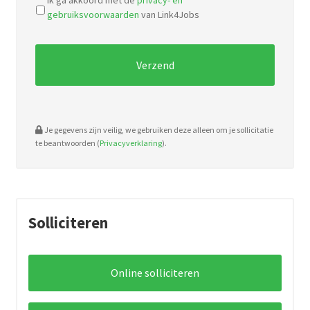
Ik ga akkoord met de
privacy- en
types:
gebruiksvoorwaarden
van Link4Jobs
pdf,
doc.
Je gegevens zijn veilig, we gebruiken deze alleen om je sollicitatie
te beantwoorden (
Privacyverklaring
).
Solliciteren
Online solliciteren