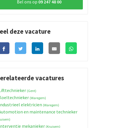
Bel ons op
09 247 48 00
eel deze vacature
erelateerde vacatures
ifttechnieker
(Gent)
oeltechnieker
(Waregem)
ndustrieel elektricien
(Waregem)
utomotion en maintenance technieker
ruisem)
nterventie mekanieker
(Kruisem)