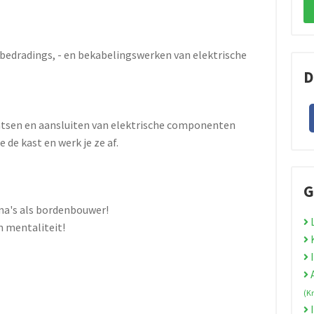
bedradings, - en bekabelingswerken van elektrische
D
aatsen en aansluiten van elektrische componenten
e de kast en werk je ze af.
G
ma's als bordenbouwer!
L
 mentaliteit!
K
I
A
(K
I