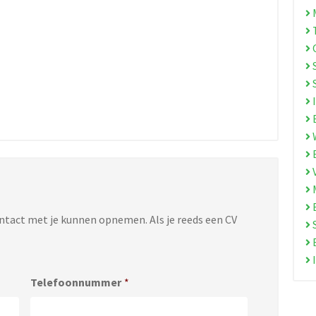
M
T
O
S
I
E
W
E
M
B
ontact met je kunnen opnemen. Als je reeds een CV
S
E
I
Telefoonnummer
*