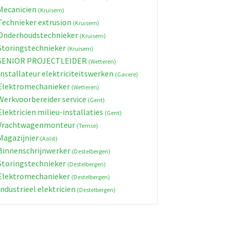
ecanicien
(Kruisem)
echnieker extrusion
(Kruisem)
nderhoudstechnieker
(Kruisem)
toringstechnieker
(Kruisem)
SENIOR PROJECTLEIDER
(Wetteren)
nstallateur elektriciteitswerken
(Gavere)
lektromechanieker
(Wetteren)
erkvoorbereider service
(Gent)
lektricien milieu-installaties
(Gent)
Vrachtwagenmonteur
(Temse)
agazijnier
(Aalst)
innenschrijnwerker
(Destelbergen)
toringstechnieker
(Destelbergen)
lektromechanieker
(Destelbergen)
ndustrieel elektricien
(Destelbergen)