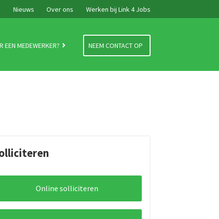
e
Nieuws
Over ons
Werken bij Link 4 Jobs
R EEN MEDEWERKER?
NEEM CONTACT OP
olliciteren
Online solliciteren