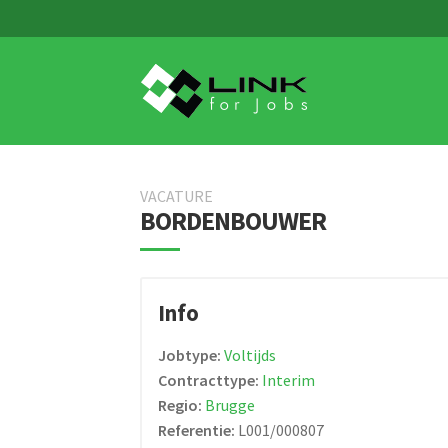
Skip
Skip
to
to
navigation
content
VACATURE
BORDENBOUWER
Info
Jobtype:
Voltijds
Contracttype:
Interim
Regio:
Brugge
Referentie:
L001/000807