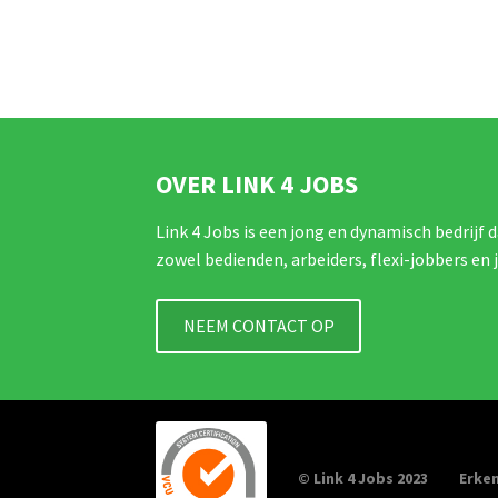
OVER LINK 4 JOBS
Link 4 Jobs is een jong en dynamisch bedrijf d
zowel bedienden, arbeiders, flexi-jobbers en 
NEEM CONTACT OP
© Link 4 Jobs 2023
Erken