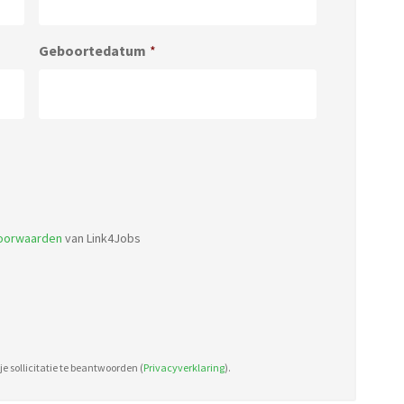
Geboortedatum
*
Accepted
file
types:
voorwaarden
van Link4Jobs
pdf,
doc.
e sollicitatie te beantwoorden (
Privacyverklaring
).