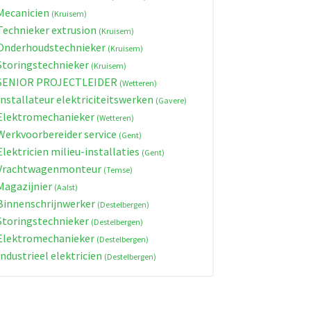
ecanicien
(Kruisem)
echnieker extrusion
(Kruisem)
nderhoudstechnieker
(Kruisem)
toringstechnieker
(Kruisem)
SENIOR PROJECTLEIDER
(Wetteren)
nstallateur elektriciteitswerken
(Gavere)
lektromechanieker
(Wetteren)
erkvoorbereider service
(Gent)
lektricien milieu-installaties
(Gent)
Vrachtwagenmonteur
(Temse)
agazijnier
(Aalst)
innenschrijnwerker
(Destelbergen)
toringstechnieker
(Destelbergen)
lektromechanieker
(Destelbergen)
ndustrieel elektricien
(Destelbergen)