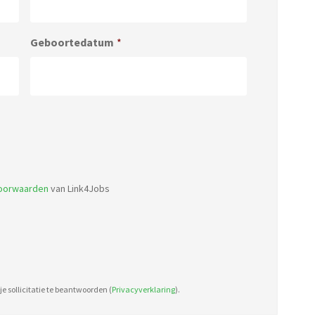
Geboortedatum
*
Accepted
file
types:
voorwaarden
van Link4Jobs
pdf,
doc.
e sollicitatie te beantwoorden (
Privacyverklaring
).