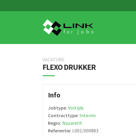
Skip
Skip
to
to
navigation
content
VACATURE
FLEXO DRUKKER
Info
Jobtype:
Voltijds
Contracttype:
Interim
Regio:
Nazareth
Referentie:
L001/000883