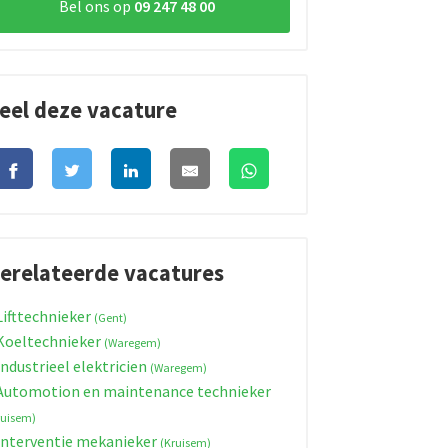
Bel ons op
09 247 48 00
eel deze vacature
erelateerde vacatures
ifttechnieker
(Gent)
oeltechnieker
(Waregem)
ndustrieel elektricien
(Waregem)
utomotion en maintenance technieker
ruisem)
nterventie mekanieker
(Kruisem)