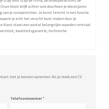
je stap voor stap de firma, de drukopdrachten, de
nze klant blijft echter ook doorheen je dienstjaren
ng van je competenties. Je komt terecht in een functie
waarin je echt het verschil kunt maken door je
ze klant staan een aantal belangrijke waarden centraal
ersiteit, kwaliteitsgarantie, technische
ontact met je kunnen opnemen. Als je reeds een CV
Telefoonnummer
*