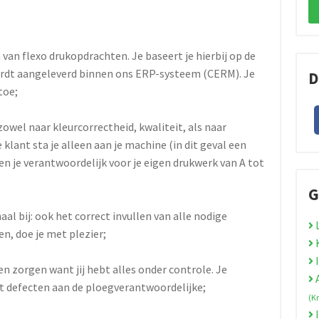
van flexo drukopdrachten. Je baseert je hierbij op de
wordt aangeleverd binnen ons ERP-systeem (CERM). Je
D
toe;
zowel naar kleurcorrectheid, kwaliteit, als naar
e klant sta je alleen aan je machine (in dit geval een
en je verantwoordelijk voor je eigen drukwerk van A tot
G
al bij: ook het correct invullen van alle nodige
L
, doe je met plezier;
K
I
n zorgen want jij hebt alles onder controle. Je
A
t defecten aan de ploegverantwoordelijke;
(K
I