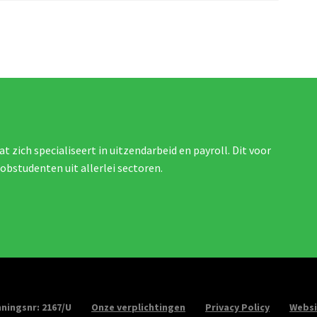
at zich specialiseert in uitzendarbeid en payroll. Dit voor
jobstudenten uit allerlei sectoren.
ningsnr: 2167/U
Onze verplichtingen
Privacy Policy
Websi