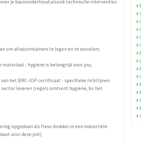
 voer je basisonderhoud alsook technische interventies
M
T
O
S
I
van om afvalcontainers te legen en te wisselen;
E
W
 materiaal - hygiëne is belangrijk voor jou;
E
en van het BRC-IOP certificaat - specifieke richtlijnen
M
l sector leveren (regels omtrent hygiëne, bv. het
B
S
E
I
aring opgedaan als flexo drukker in een industriële
daat voor deze job!;