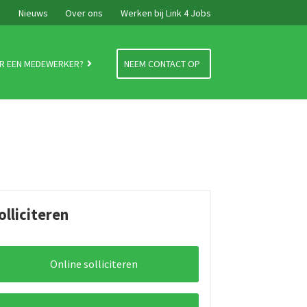
e
Nieuws
Over ons
Werken bij Link 4 Jobs
R EEN MEDEWERKER?
NEEM CONTACT OP
olliciteren
Online solliciteren