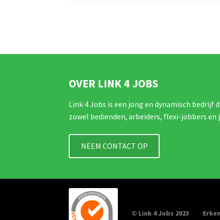
OVER LINK 4 JOBS
Link 4 Jobs is een jong en dynamisch bedrijf d
zowel bedienden, arbeiders, flexi-jobbers en 
NEEM CONTACT OP
© Link 4 Jobs 2023
Erken