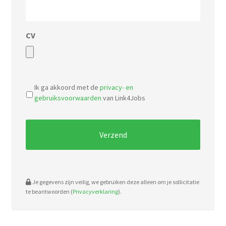
CV
Accepted
file
Ik ga akkoord met de
privacy- en
types:
gebruiksvoorwaarden
van Link4Jobs
pdf,
doc.
Je gegevens zijn veilig, we gebruiken deze alleen om je sollicitatie
te beantwoorden (
Privacyverklaring
).