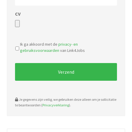
CV
Accepted
file
Ik ga akkoord met de
privacy- en
types:
gebruiksvoorwaarden
van Link4Jobs
pdf,
doc.
Je gegevens zijn veilig, we gebruiken deze alleen om je sollicitatie
te beantwoorden (
Privacyverklaring
).