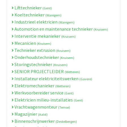
Lifttechnieker
(Gent)
Koeltechnieker
(Waregem)
Industrieel elektricien
(Waregem)
Automotion en maintenance technieker
(Kruisem)
Interventie mekanieker
(Kruisem)
Mecanicien
(Kruisem)
Technieker extrusion
(Kruisem)
Onderhoudstechnieker
(Kruisem)
Storingstechnieker
(Kruisem)
SENIOR PROJECTLEIDER
(Wetteren)
Installateur elektriciteitswerken
(Gavere)
Elektromechanieker
(Wetteren)
Werkvoorbereider service
(Gent)
Elektricien milieu-installaties
(Gent)
Vrachtwagenmonteur
(Temse)
Magazijnier
(Aalst)
Binnenschrijnwerker
(Destelbergen)