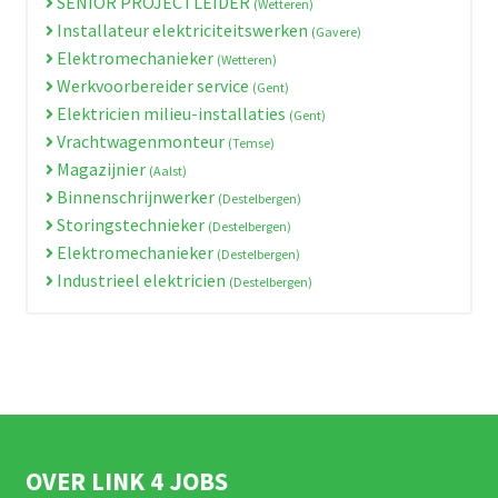
SENIOR PROJECTLEIDER
(Wetteren)
Installateur elektriciteitswerken
(Gavere)
Elektromechanieker
(Wetteren)
Werkvoorbereider service
(Gent)
Elektricien milieu-installaties
(Gent)
Vrachtwagenmonteur
(Temse)
Magazijnier
(Aalst)
Binnenschrijnwerker
(Destelbergen)
Storingstechnieker
(Destelbergen)
Elektromechanieker
(Destelbergen)
Industrieel elektricien
(Destelbergen)
OVER LINK 4 JOBS