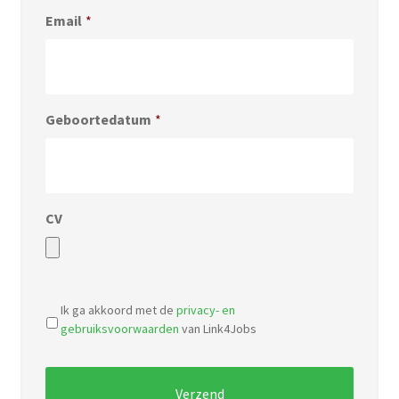
Email
*
Geboortedatum
*
CV
Accepted
file
Ik ga akkoord met de
privacy- en
types:
gebruiksvoorwaarden
van Link4Jobs
pdf,
doc.