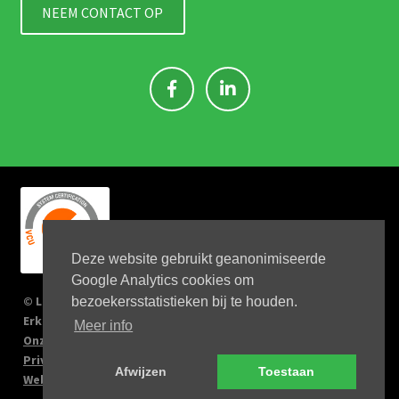
NEEM CONTACT OP
Deze website gebruikt geanonimiseerde
Google Analytics cookies om
© Link 4 Jobs 2023
bezoekersstatistieken bij te houden.
Erkenningsnr: 2167/U
Meer info
Onze verplichtingen
Privacy Policy
Afwijzen
Toestaan
Website by Big Kahuna