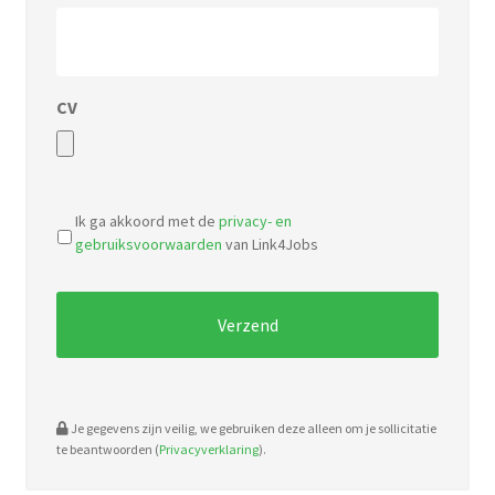
CV
Accepted
file
Ik ga akkoord met de
privacy- en
types:
gebruiksvoorwaarden
van Link4Jobs
pdf,
doc.
Je gegevens zijn veilig, we gebruiken deze alleen om je sollicitatie
te beantwoorden (
Privacyverklaring
).