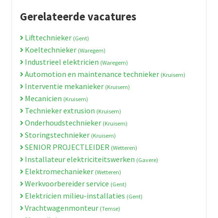
Gerelateerde vacatures
Lifttechnieker
(Gent)
Koeltechnieker
(Waregem)
Industrieel elektricien
(Waregem)
Automotion en maintenance technieker
(Kruisem)
Interventie mekanieker
(Kruisem)
Mecanicien
(Kruisem)
Technieker extrusion
(Kruisem)
Onderhoudstechnieker
(Kruisem)
Storingstechnieker
(Kruisem)
SENIOR PROJECTLEIDER
(Wetteren)
Installateur elektriciteitswerken
(Gavere)
Elektromechanieker
(Wetteren)
Werkvoorbereider service
(Gent)
Elektricien milieu-installaties
(Gent)
Vrachtwagenmonteur
(Temse)